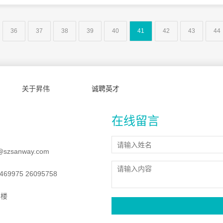
36
37
38
39
40
41
42
43
44
关于昇伟
诚聘英才
在线留言
@szsanway.com
69975 26095758
8楼