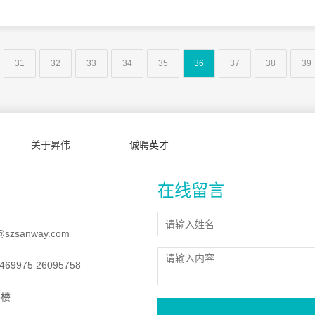
31
32
33
34
35
36
37
38
39
关于昇伟
诚聘英才
在线留言
@szsanway.com
69975 26095758
8楼