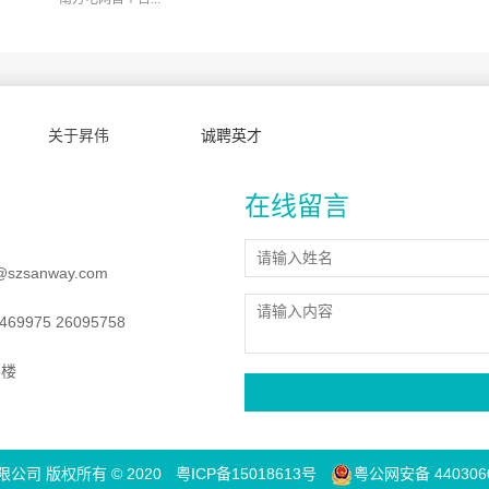
关于昇伟
诚聘英才
在线留言
@szsanway.com
69975 26095758
8楼
司 版权所有 © 2020
粤ICP备15018613号
粤公网安备 4403060