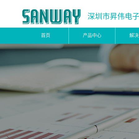
深圳市昇伟电
首页
产品中心
解决