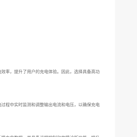
电效率，提升了用户的充电体验。因此，选择具备高功
电过程中实时监测和调整输出电流和电压，以确保充电