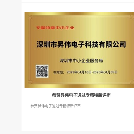
恭贺昇伟电子通过专精特新评审
恭贺昇伟电子通过专精特新评审