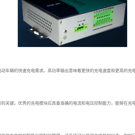
电动车辆的快速充电需求。高功率输出意味着更快的充电速度和更高的充
行的关键。优秀的充电模块应具备准确的电流和电压控制能力，能够在充