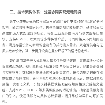
三、技术架构体系：分层协同实现无缝转换
数字化变电站规约转换解决方案采用“硬件支撑+软件赋能”的分层
架构，通过各模块协同运作，构建全链路规约转换能力。硬件层面以
高性能嵌入式处理器为核心，搭配工业级外围芯片与多类型接口模
块，支持RS485、以太网等多种传输介质，可同时接入不同规约设
备，满足存量设备与新增智能设备的并行接入需求。双电源供电与无
风扇散热设计，进一步提升设备在复杂环境下的运行稳定性。
软件层面基于嵌入式系统构建多任务运行环境，采用模块化设计
拆解核心功能。规约解析模块精准识别各类协议报文，提取关键数据
与控制指令；数据映射模块通过预设配置文件，将传统规约的寄存器
数据或功能码信息，转化为IEC 61850标准的逻辑节点、数据对象及
属性，实现语义统一；协议封装模块按照目标规约格式完成报文重
组，支持MMS、GOOSE等多类型服务的适配输出。抽象通信服务接
口的引入，使通信服务与具体协议解耦，提升系统兼容性与可扩展
性。