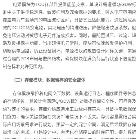
电源模块为TCU各部件提供能量支撑，其设计需遵循Q/GDW标
准中关于供电稳定性、纹波抑制及冗余保护的要求。输入电压范围应
覆盖电力车载场景的电压波动区间，具备宽压适配能力。通过集成高
效的DC-DC转换电路，实现电压的精准稳压，降低输出纹波系数，避
免电压波动对敏感电子元件造成损害。同时，需配置过压、过流、短
路及反接保护功能，当出现供电异常时，模块可快速触发保护机制，
切断供电回路，防止设备损坏。电源模块的散热设计同样关键，需通
过合理的PCB布局与散热结构，确保模块在满负荷运行状态下温度控
制在标准允许范围内。
（三）存储模块：数据留存的安全载体
存储模块承担着电网交互数据、设备运行日志、程序固件等信息
的存储任务，其设计需满足Q/GDW标准对数据存储安全性、可靠性及
读写速率的要求。存储介质应选用工业级闪存芯片，具备掉电数据保
持能力，确保关键数据在突发断电情况下不丢失。存储容量需结合实
际应用场景需求进行规划，预留一定的冗余空间，满足后续数据存储
量增长的需求。电路设计中，需优化存储接口的时序匹配，提升数据