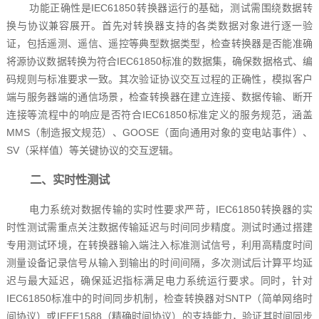
功能正确性是IEC61850转换器运行的基础，测试需围绕数据转
换与协议兼容展开。首先对转换器支持的各类数据对象进行逐一验
证，包括遥测、遥信、遥控等典型数据类型，检查转换器是否能准确
将源协议数据转换为符合IEC61850标准的数据集，确保数据格式、编
码规则与标准要求一致。其次验证协议交互过程的正确性，模拟客户
端与服务器端的通信场景，检查转换器在建立连接、数据传输、断开
连接等流程中的响应是否符合IEC61850标准定义的服务规范，涵盖
MMS（制造报文规范）、GOOSE（面向通用对象的变电站事件）、
SV（采样值）等关键协议的交互逻辑。
二、实时性测试
电力系统对数据传输的实时性要求严苛，IEC61850转换器的实
时性测试需重点关注数据传输延迟与时间同步精度。测试时通过搭建
专用测试环境，在转换器输入端注入标准测试信号，利用高精度时间
测量设备记录信号从输入到输出的时间间隔，多次测试后计算平均延
迟与最大延迟，确保延迟指标满足电力系统运行要求。同时，针对
IEC61850标准中的时间同步机制，检查转换器对SNTP（简单网络时
间协议）或IEEE1588（精确时间协议）的支持能力，验证其时间同步