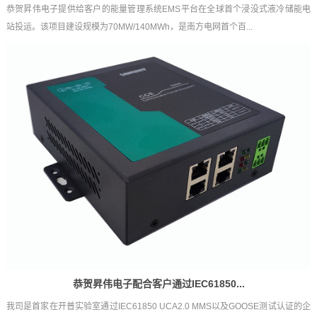
恭贺昇伟电子提供给客户的能量管理系统EMS平台在全球首个浸没式液冷储能电
站投运。该项目建设规模为70MW/140MWh，是南方电网首个百...
恭贺昇伟电子配合客户通过IEC61850...
我司是首家在开普实验室通过IEC61850 UCA2.0 MMS以及GOOSE测试认证的企