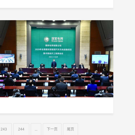
243
244
...
下一页
尾页