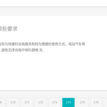
哪些要求
有较为快捷的充电服务和较为便捷的使用方式。电动汽车用
避免无序充电中排队拥堵,充...
9
170
171
172
173
174
175
176