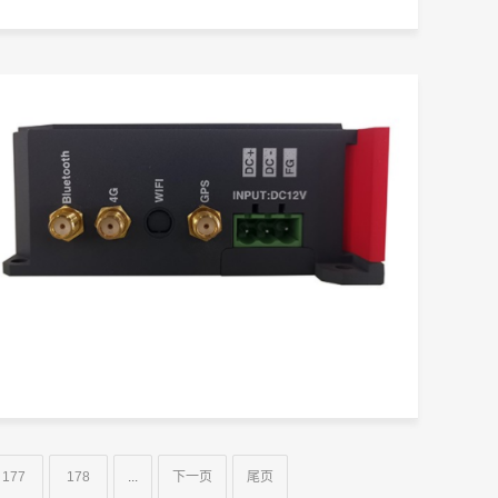
177
178
...
下一页
尾页