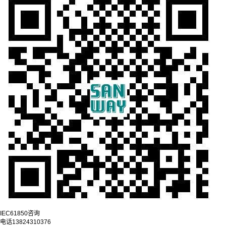
IEC61850咨询
电话
13824310376